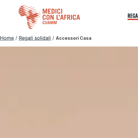
Skip
to
REGA
content
Home
/
Regali solidali
/
Accessori Casa