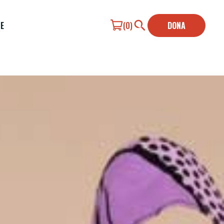
E
(0)
DONA