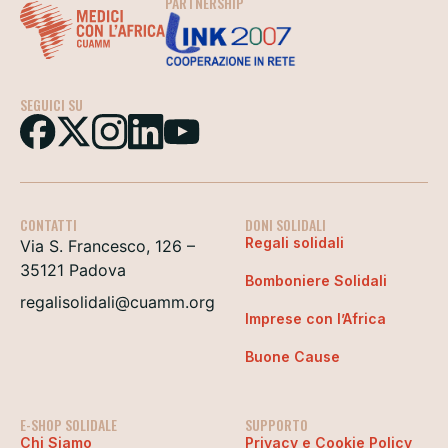
PARTNERSHIP
SEGUICI SU
CONTATTI
DONI SOLIDALI
Regali solidali
Via S. Francesco, 126 –
35121 Padova
Bomboniere Solidali
regalisolidali@cuamm.org
Imprese con l’Africa
Buone Cause
E-SHOP SOLIDALE
SUPPORTO
Chi Siamo
Privacy e Cookie Policy