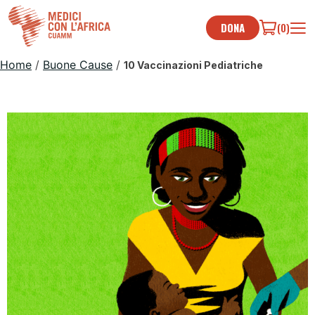
Skip
to
DONA
(0)
content
Home
/
Buone Cause
/
10 Vaccinazioni Pediatriche