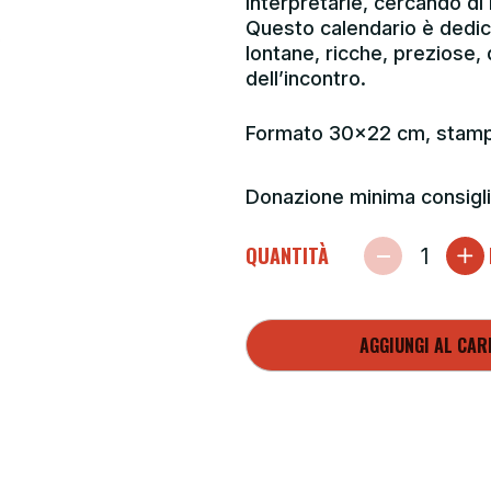
interpretarle, cercando di 
Questo calendario è dedica
lontane, ricche, preziose, 
dell’incontro.
Formato 30×22 cm, stampa
Donazione minima consigli
QUANTITÀ
AGGIUNGI AL CAR