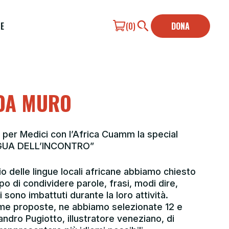
E
(0)
DONA
DA MURO
 per Medici con l’Africa Cuamm la special
NGUA DELL’INCONTRO”
io delle lingue locali africane abbiamo chiesto
po di condividere parole, frasi, modi dire,
i sono imbattuti durante la loro attività.
me proposte, ne abbiamo selezionate 12 e
dro Pugiotto, illustratore veneziano, di