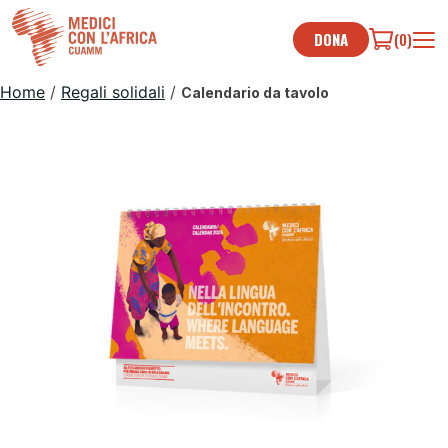
Skip
to
DONA
(0)
content
Home
/
Regali solidali
/
Calendario da tavolo