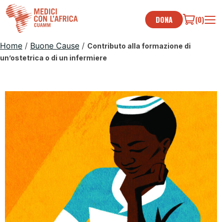
Skip
to
DONA
(0)
content
Home
/
Buone Cause
/
Contributo alla formazione di
un’ostetrica o di un infermiere