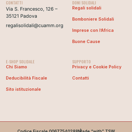
CONTATTI
DONI SOLIDALI
Regali solidali
Via S. Francesco, 126 –
35121 Padova
Bomboniere Solidali
regalisolidali@cuamm.org
Imprese con l’Africa
Buone Cause
E-SHOP SOLIDALE
SUPPORTO
Chi Siamo
Privacy e Cookie Policy
Deducibilità Fiscale
Contatti
Sito istituzionale
Codice Fiscale 00677540288
Made “with” TSW