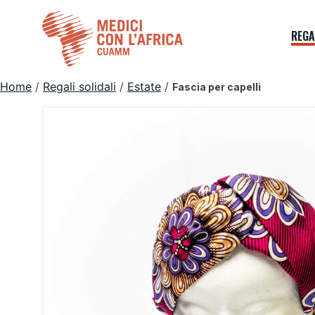
Skip
to
REGA
content
Home
/
Regali solidali
/
Estate
/
Fascia per capelli