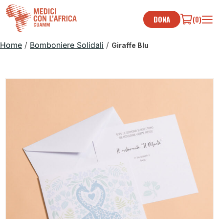
Skip
to
DONA
(0)
content
Home
/
Bomboniere Solidali
/
Giraffe Blu