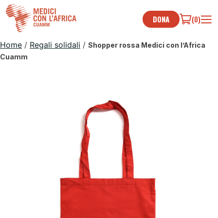
Skip
to
DONA
(0)
content
Home
/
Regali solidali
/
Shopper rossa Medici con l’Africa
Cuamm