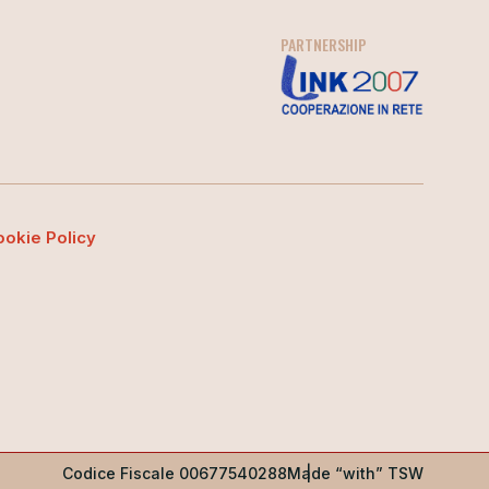
PARTNERSHIP
ookie Policy
Codice Fiscale 00677540288
Made “with” TSW