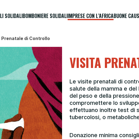
LI SOLIDALI
BOMBONIERE SOLIDALI
IMPRESE CON L’AFRICA
BUONE CAUS
a Prenatale di Controllo
VISITA PRENA
Le visite prenatali di con
salute della mamma e del 
del peso e della pression
compromettere lo sviluppo
effettuano inoltre test di 
tubercolosi, o metaboliche
Donazione minima consigli