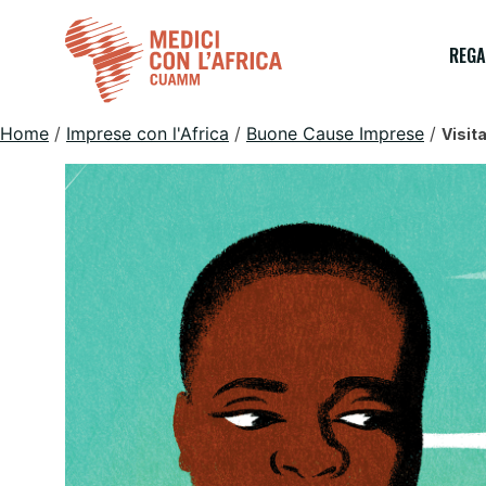
Skip
to
REGA
content
Home
/
Imprese con l'Africa
/
Buone Cause Imprese
/
Visit