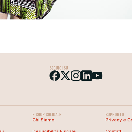
SEGUICI SU
E-SHOP SOLIDALE
SUPPORTO
Chi Siamo
Privacy e C
li
Deducibilità Fiscale
Contatti