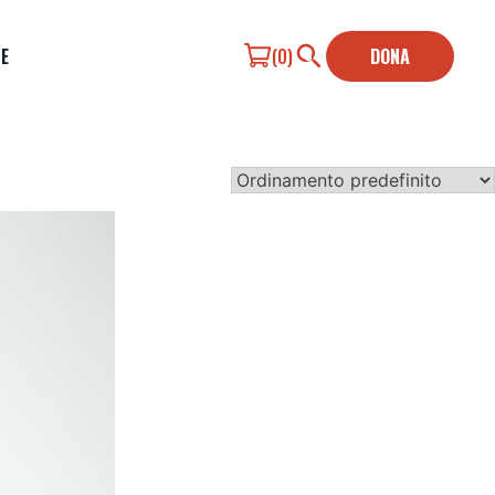
E
(0)
DONA