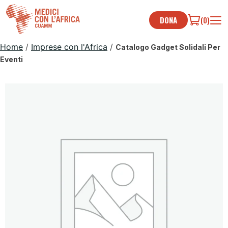
Skip
to
DONA
(0)
content
Home
/
Imprese con l'Africa
/
Catalogo Gadget Solidali Per
Eventi