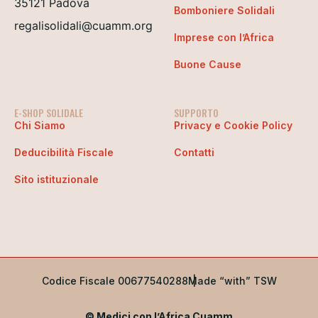
35121 Padova
Bomboniere Solidali
regalisolidali@cuamm.org
Imprese con l’Africa
Buone Cause
E-SHOP SOLIDALE
SUPPORTO
Chi Siamo
Privacy e Cookie Policy
Deducibilità Fiscale
Contatti
Sito istituzionale
Codice Fiscale 00677540288
Made “with” TSW
© Medici con l’Africa Cuamm