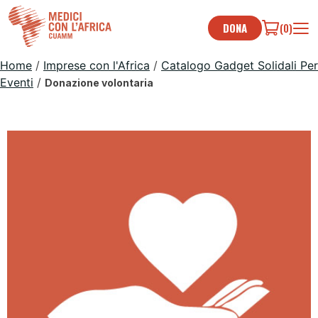
Skip
to
DONA
(0)
content
Home
/
Imprese con l'Africa
/
Catalogo Gadget Solidali Per
Eventi
/
Donazione volontaria