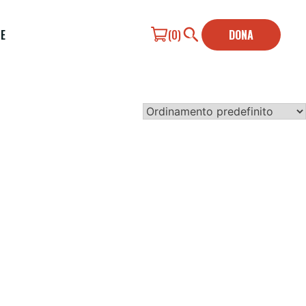
E
(0)
DONA